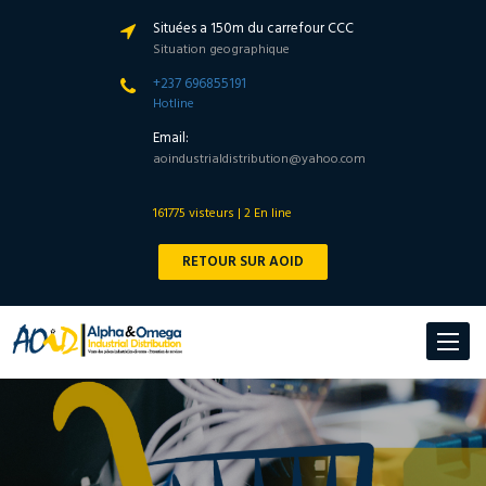
Situées a 150m du carrefour CCC
Situation geographique
+237 696855191
Hotline
Email:
aoindustrialdistribution@yahoo.com
161775 visteurs | 2 En line
RETOUR SUR AOID
Toggle
navigat