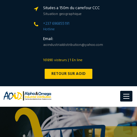
Situées a 150m du carrefour CCC
Situation geographique
+237 696855191
Hotline
Email:
aoindustrialdistribution@yahoo.com
161890 visteurs | 1 En line
RETOUR SUR AOID
Toggle
navigat