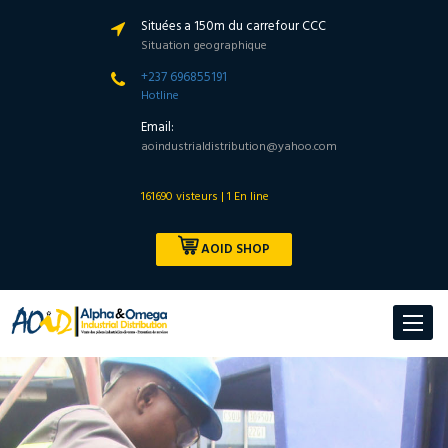
Situées a 150m du carrefour CCC
Situation geographique
+237 696855191
Hotline
Email:
aoindustrialdistribution@yahoo.com
161690 visteurs | 1 En line
AOID SHOP
Toggle
navigat