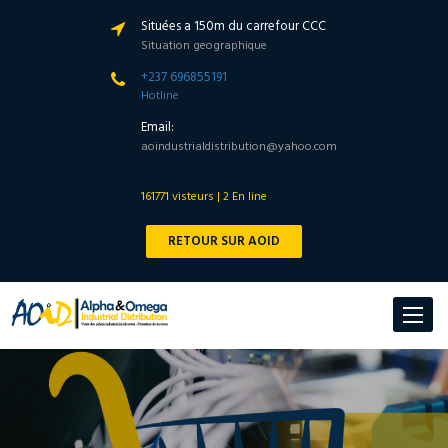
Situées a 150m du carrefour CCC
Situation geographique
+237 696855191
Hotline
Email:
aoindustrialdistribution@yahoo.com
161771 visteurs | 2 En line
RETOUR SUR AOID
Toggle
navigat