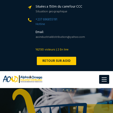
Situées a 150m du carrefour CCC
Situation geographique
+237 696855191
Hotline
Email:
aoindustrialdistribution@yahoo.com
162130 visteurs | 2 En line
RETOUR SUR AOID
Toggle
navigat