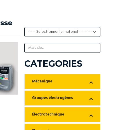
esse
CATEGORIES
Mécanique
Groupes électrogènes
Électrotechnique