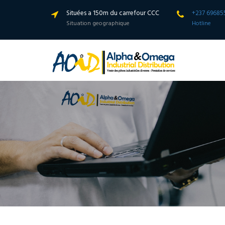
Situées a 150m du carrefour CCC
+237 69685
Situation geographique
Hotline