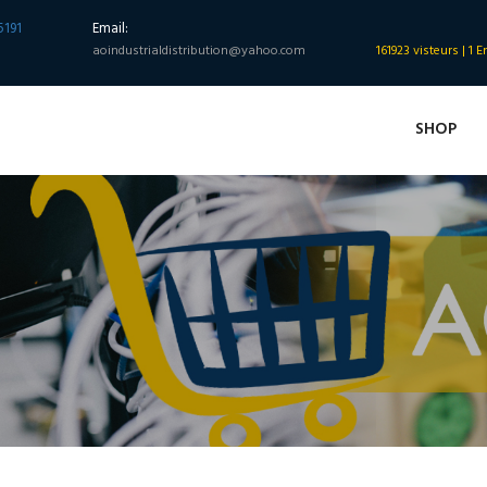
5191
Email:
aoindustrialdistribution@yahoo.com
161923 visteurs | 1 E
SHOP